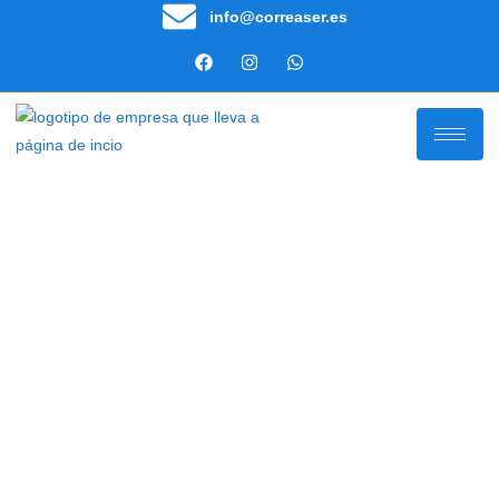
contenido
info@correaser.es